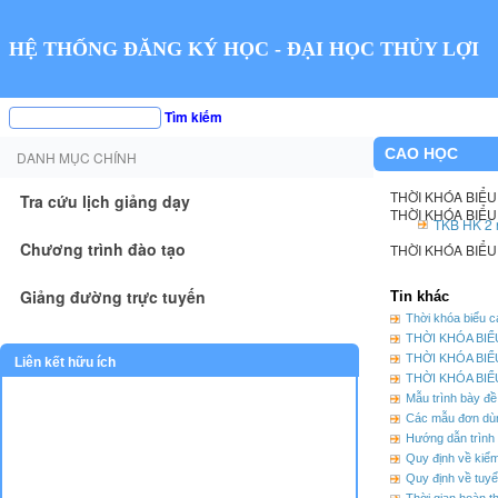
HỆ THỐNG ĐĂNG KÝ HỌC - ĐẠI HỌC THỦY LỢI
Tìm kiếm
CAO HỌC
DANH MỤC CHÍNH
THỜI KHÓA BIỂU
Tra cứu lịch giảng dạy
THỜI KHÓA BIỂU
TKB HK 2 
Chương trình đào tạo
THỜI KHÓA BIỂU
Giảng đường trực tuyến
Tin khác
Thời khóa biểu 
THỜI KHÓA BIỂ
THỜI KHÓA BIỂ
Liên kết hữu ích
THỜI KHÓA BIỂ
Mẫu trình bày đ
Các mẫu đơn dù
Hướng dẫn trình 
Quy định về kiểm
Quy định về tuyển