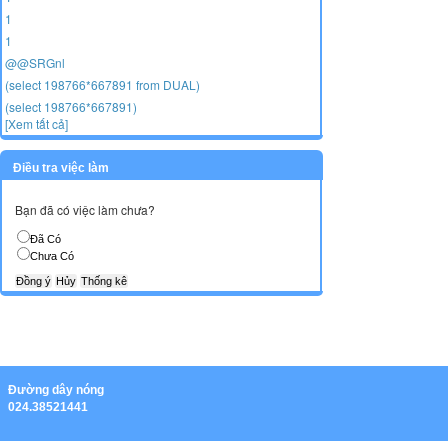
1
1
@@SRGnl
(select 198766*667891 from DUAL)
(select 198766*667891)
[Xem tất cả]
Điều tra việc làm
Bạn đã có việc làm chưa?
Đã Có
Chưa Có
Ðường dây nóng
024.38521441