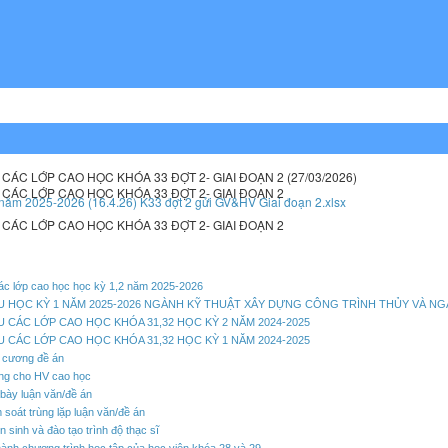
 CÁC LỚP CAO HỌC KHÓA 33 ĐỢT 2- GIAI ĐOẠN 2 (27/03/2026)
 CÁC LỚP CAO HỌC KHÓA 33 ĐỢT 2- GIAI ĐOẠN 2
năm 2025-2026 (16.4.26) K33 đợt 2 gửi GV&HV Giai đoạn 2.xlsx
 CÁC LỚP CAO HỌC KHÓA 33 ĐỢT 2- GIAI ĐOẠN 2
các lớp cao học học kỳ 1,2 năm 2025-2026
U HỌC KỲ 1 NĂM 2025-2026 NGÀNH KỸ THUẬT XÂY DỰNG CÔNG TRÌNH THỦY VÀ NG
U CÁC LỚP CAO HỌC KHÓA 31,32 HỌC KỲ 2 NĂM 2024-2025
U CÁC LỚP CAO HỌC KHÓA 31,32 HỌC KỲ 1 NĂM 2024-2025
ề cương đề án
ng cho HV cao học
bày luận văn/đề án
 soát trùng lặp luận văn/đề án
 sinh và đào tạo trình độ thạc sĩ