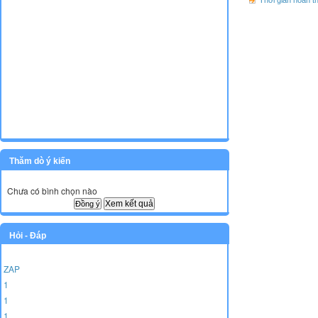
Thời gian hoàn t
Thăm dò ý kiến
Chưa có bình chọn nào
Xem kết quả
Hỏi - Đáp
ZAP
1
1
1