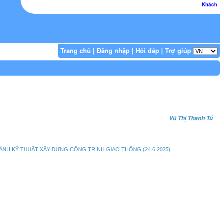
Khách
Trang chủ
|
Đăng nhập
|
Hỏi đáp
|
Trợ giúp
Vũ Thị Thanh Tú
ÀNH KỸ THUẬT XÂY DỰNG CÔNG TRÌNH GIAO THÔNG (24.6.2025)