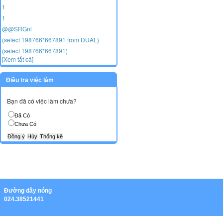
1
1
@@SRGnl
(select 198766*667891 from DUAL)
(select 198766*667891)
[Xem tất cả]
Điều tra việc làm
Bạn đã có việc làm chưa?
Đã Có
Chưa Có
Ðường dây nóng
024.38521441