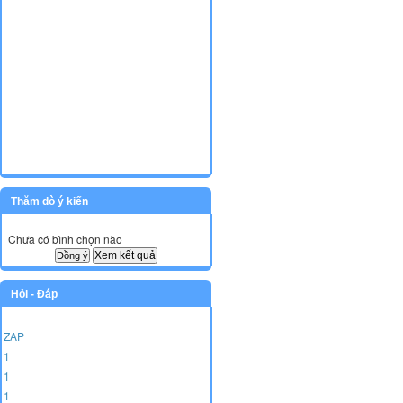
Thăm dò ý kiến
Chưa có bình chọn nào
Xem kết quả
Hỏi - Đáp
ZAP
1
1
1