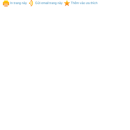
In trang này
Gửi email trang này
Thêm vào ưa thích