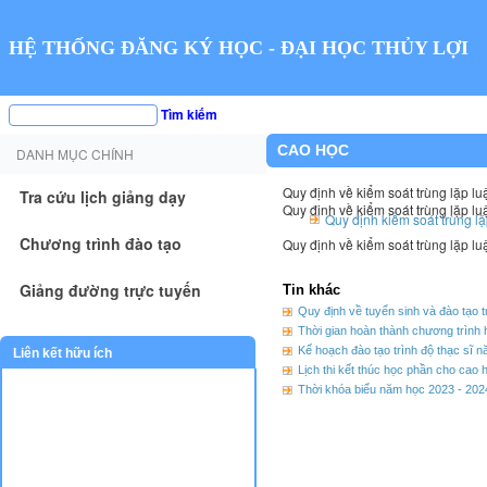
HỆ THỐNG ĐĂNG KÝ HỌC - ĐẠI HỌC THỦY LỢI
Tìm kiếm
CAO HỌC
DANH MỤC CHÍNH
Quy định về kiểm soát trùng lặp l
Tra cứu lịch giảng dạy
Quy định về kiểm soát trùng lặp l
Quy định kiểm soát trùng l
Chương trình đào tạo
Quy định về kiểm soát trùng lặp l
Giảng đường trực tuyến
Tin khác
Quy định về tuyển sinh và đào tạo t
Thời gian hoàn thành chương trình 
Kế hoạch đào tạo trình độ thạc sĩ 
Liên kết hữu ích
Lịch thi kết thúc học phần cho cao 
Thời khóa biểu năm học 2023 - 202