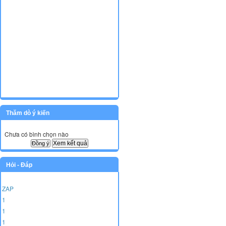
Thăm dò ý kiến
Chưa có bình chọn nào
Xem kết quả
Hỏi - Đáp
ZAP
1
1
1