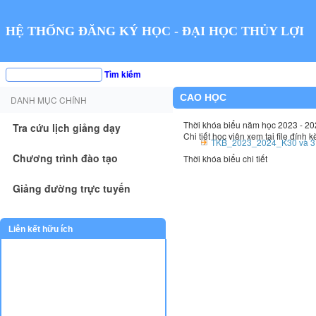
HỆ THỐNG ĐĂNG KÝ HỌC - ĐẠI HỌC THỦY LỢI
Tìm kiếm
CAO HỌC
DANH MỤC CHÍNH
Thời khóa biểu năm học 2023 - 20
Tra cứu lịch giảng dạy
Chi tiết học viên xem tại file đính 
TKB_2023_2024_K30 và 31
Chương trình đào tạo
Thời khóa biểu chi tiết
Giảng đường trực tuyến
Liên kết hữu ích