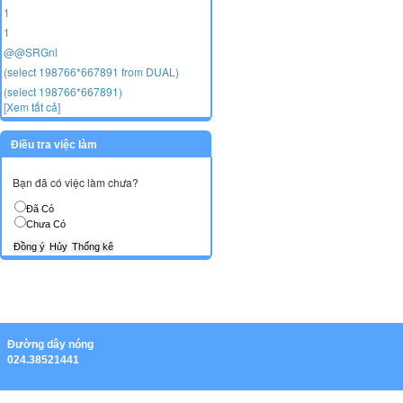
1
1
@@SRGnl
(select 198766*667891 from DUAL)
(select 198766*667891)
[Xem tất cả]
Điều tra việc làm
Bạn đã có việc làm chưa?
Đã Có
Chưa Có
Ðường dây nóng
024.38521441