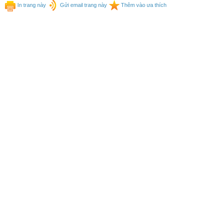
In trang này
Gửi email trang này
Thêm vào ưa thích