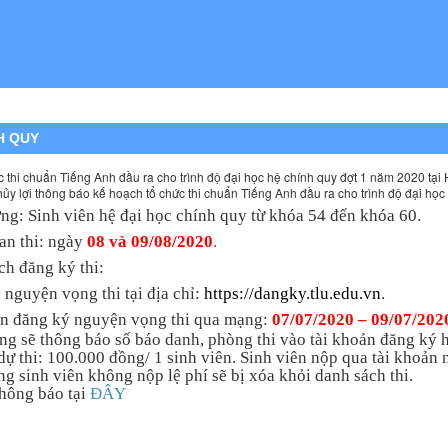
H QUY
 thi chuẩn Tiếng Anh đầu ra cho trình độ đại học hệ chính quy đợt 1 năm 2020 tại
ủy lợi thông báo kế hoạch tổ chức thi chuẩn Tiếng Anh đầu ra cho trình độ đại học
ợng: Sinh viên hệ đại học chính quy từ khóa 54 đến khóa 60.
ian thi: ngày
08 và 09/08/2020
.
ch đăng ký thi:
 nguyện vọng thi tại địa chỉ:
https://dangky.tlu.edu.vn
.
an đăng ký nguyện vọng thi qua mạng:
07/07/2020 – 09/07/202
 sẽ thông báo số báo danh, phòng thi vào tài khoản đăng ký 
 thi: 100.000 đồng/ 1 sinh viên. Sinh viên nộp qua tài khoản
ng sinh viên không nộp lệ phí sẽ bị xóa khỏi danh sách thi.
thông báo tại
ĐÂY