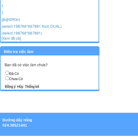
1
1
@@SRGnl
(select 198766*667891 from DUAL)
(select 198766*667891)
[Xem tất cả]
Điều tra việc làm
Bạn đã có việc làm chưa?
Đã Có
Chưa Có
Ðường dây nóng
024.38521441