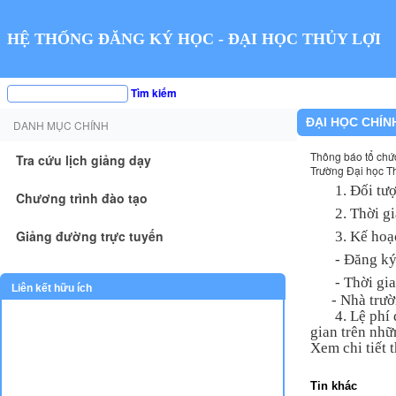
HỆ THỐNG ĐĂNG KÝ HỌC - ĐẠI HỌC THỦY LỢI
Tìm kiếm
ĐẠI HỌC CHÍN
DANH MỤC CHÍNH
Thông báo tổ chức
Tra cứu lịch giảng dạy
Trường Đại học Th
1. Đối tư
Chương trình đào tạo
2. Thời g
Giảng đường trực tuyến
3. Kế hoạ
- Đăng ký
- Thời gi
Liên kết hữu ích
- Nhà trường
4. Lệ phí dự
gian trên nhữ
Xem chi tiết 
Tin khác