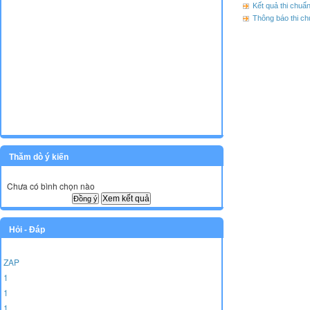
Kết quả thi chuẩ
Thông báo thi ch
Thăm dò ý kiến
Chưa có bình chọn nào
Xem kết quả
Hỏi - Đáp
ZAP
1
1
1