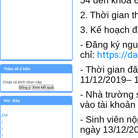
54 đến khóa 
2. Thời gian 
3. Kế hoạch đ
- Đăng ký nguy
https://da
chỉ:
- Thời gian đ
Thăm dò ý kiến
11/12/2019– 
Chưa có bình chọn nào
Xem kết quả
- Nhà trường 
Hỏi - Đáp
vào tài khoản
ZAP
- Sinh viên nộ
1
ngày 13/12/2
1
1