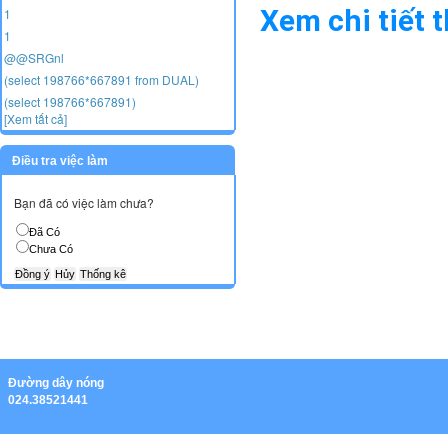
Xem chi tiết 
1
1
@@SRGnl
(select 198766*667891 from DUAL)
(select 198766*667891)
[Xem tất cả]
Điều tra việc làm
Bạn đã có việc làm chưa?
Đã Có
Chưa Có
Ðường dây nóng
024.38521441