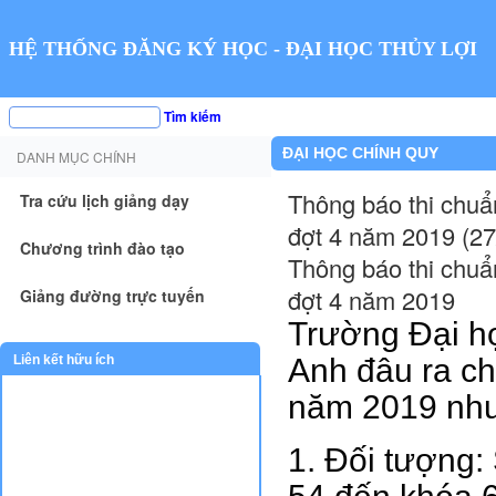
HỆ THỐNG ĐĂNG KÝ HỌC - ĐẠI HỌC THỦY LỢI
Tìm kiếm
ĐẠI HỌC CHÍNH QUY
DANH MỤC CHÍNH
Thông báo thi chuẩ
Tra cứu lịch giảng dạy
đợt 4 năm 2019 (27
Chương trình đào tạo
Thông báo thi chuẩ
đợt 4 năm 2019
Giảng đường trực tuyến
Trường Đại họ
Anh đâu ra ch
Liên kết hữu ích
năm 2019 như
1. Đối tượng: