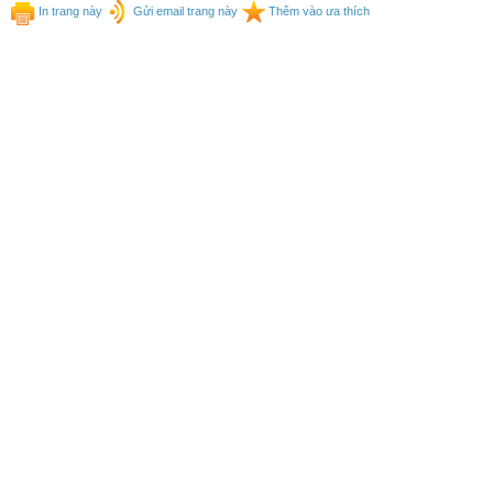
In trang này
Gửi email trang này
Thêm vào ưa thích