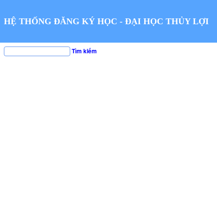
HỆ THỐNG ĐĂNG KÝ HỌC - ĐẠI HỌC THỦY LỢI
Tìm kiếm