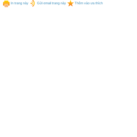
In trang này
Gửi email trang này
Thêm vào ưa thích