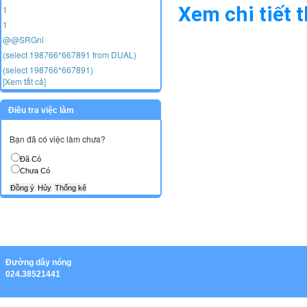
Xem chi tiết 
1
1
@@SRGnl
(select 198766*667891 from DUAL)
(select 198766*667891)
[Xem tất cả]
Điều tra việc làm
Bạn đã có việc làm chưa?
Đã Có
Chưa Có
Ðường dây nóng
024.38521441