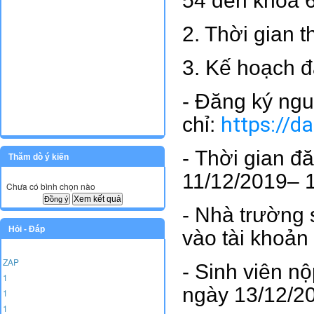
54 đến khóa 
2. Thời gian 
3. Kế hoạch đ
- Đăng ký nguy
https://da
chỉ:
- Thời gian đ
Thăm dò ý kiến
11/12/2019– 
Chưa có bình chọn nào
Xem kết quả
- Nhà trường 
Hỏi - Đáp
vào tài khoản
ZAP
- Sinh viên nộ
1
ngày 13/12/2
1
1