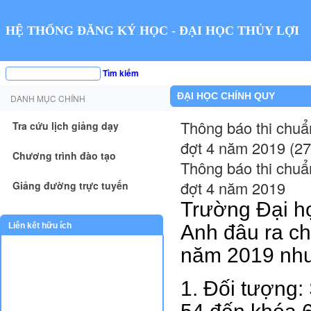
HỆ THỐNG ĐĂNG KÝ HỌC - ĐẠI HỌC THỦY LỢI
Tìm kiếm
ĐẠI HỌC CHÍNH QUY
DANH MỤC CHÍNH
Thông báo thi chuẩ
Tra cứu lịch giảng dạy
đợt 4 năm 2019 (27
Chương trình đào tạo
Thông báo thi chuẩ
đợt 4 năm 2019
Giảng đường trực tuyến
Trường Đại họ
Anh đâu ra ch
Liên kết hữu ích
năm 2019 như
1. Đối tượng: