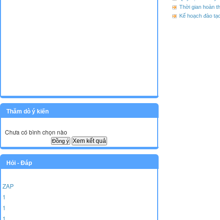
Thời gian hoàn t
Kế hoạch đào tạo
Thăm dò ý kiến
Chưa có bình chọn nào
Xem kết quả
Hỏi - Đáp
ZAP
1
1
1