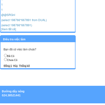
1
1
@@SRGnl
(select 198766*667891 from DUAL)
(select 198766*667891)
[Xem tất cả]
Điều tra việc làm
Bạn đã có việc làm chưa?
Đã Có
Chưa Có
Ðường dây nóng
024.38521441