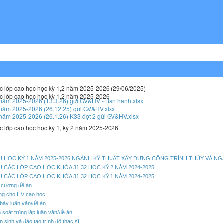
ác lớp cao học học kỳ 1,2 năm 2025-2026 (29/06/2025)
ác lớp cao học học kỳ 1,2 năm 2025-2026
năm 2025-2026 (13.3.26) gưi GV&HV - Ban hanh.xlsx
năm 2025-2026 (26.12.25) gưi GV&HV.xlsx
năm 2025-2026 (26.1.26) K33 đợt 2 gửi GV&HV.xlsx
c lớp cao học học kỳ 1, kỳ 2 năm 2025-2026
U HỌC KỲ 1 NĂM 2025-2026 NGÀNH KỸ THUẬT XÂY DỰNG CÔNG TRÌNH THỦY VÀ NG
U CÁC LỚP CAO HỌC KHÓA 31,32 HỌC KỲ 2 NĂM 2024-2025
U CÁC LỚP CAO HỌC KHÓA 31,32 HỌC KỲ 1 NĂM 2024-2025
ề cương đề án
ng cho HV cao học
bày luận văn/đề án
 soát trùng lặp luận văn/đề án
 sinh và đào tạo trình độ thạc sĩ