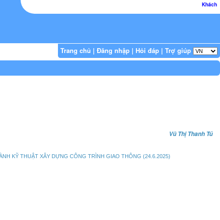
Khách
Trang chủ
|
Đăng nhập
|
Hỏi đáp
|
Trợ giúp
Vũ Thị Thanh Tú
ÀNH KỸ THUẬT XÂY DỰNG CÔNG TRÌNH GIAO THÔNG (24.6.2025)