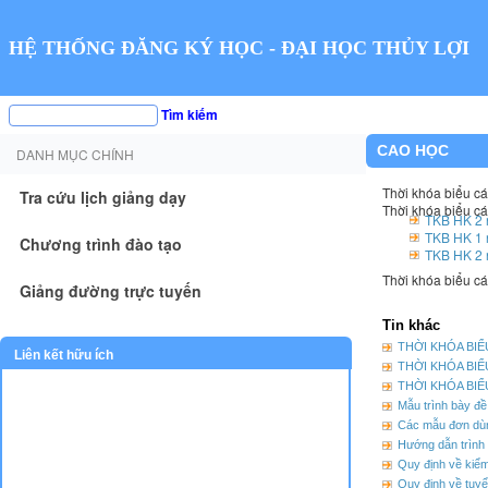
HỆ THỐNG ĐĂNG KÝ HỌC - ĐẠI HỌC THỦY LỢI
Tìm kiếm
CAO HỌC
DANH MỤC CHÍNH
Thời khóa biểu c
Tra cứu lịch giảng dạy
Thời khóa biểu c
TKB HK 2 
TKB HK 1 
Chương trình đào tạo
TKB HK 2 
Thời khóa biểu cá
Giảng đường trực tuyến
Tin khác
THỜI KHÓA BIỂ
Liên kết hữu ích
THỜI KHÓA BIỂ
THỜI KHÓA BIỂ
Mẫu trình bày đ
Các mẫu đơn dù
Hướng dẫn trình 
Quy định về kiểm
Quy định về tuyển