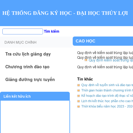
HỆ THỐNG ĐĂNG KÝ HỌC - ĐẠI HỌC THỦY LỢI
Tìm kiếm
CAO HỌC
DANH MỤC CHÍNH
Quy định về kiểm soát trùng lặp l
Tra cứu lịch giảng dạy
Quy định về kiểm soát trùng lặp l
Quy định kiểm soát trùng l
Chương trình đào tạo
Quy định về kiểm soát trùng lặp l
Giảng đường trực tuyến
Tin khác
Quy định về tuyển sinh và đào tạo t
Thời gian hoàn thành chương trình 
Kế hoạch đào tạo trình độ thạc sĩ 
Liên kết hữu ích
Lịch thi kết thúc học phần cho cao 
Thời khóa biểu năm học 2023 - 202