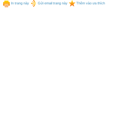
In trang này
Gửi email trang này
Thêm vào ưa thích