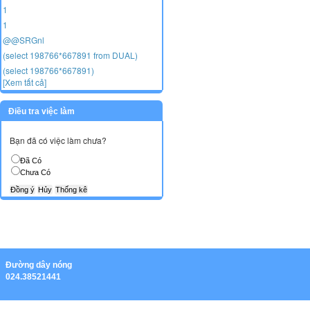
1
1
@@SRGnl
(select 198766*667891 from DUAL)
(select 198766*667891)
[Xem tất cả]
Điều tra việc làm
Bạn đã có việc làm chưa?
Đã Có
Chưa Có
Ðường dây nóng
024.38521441