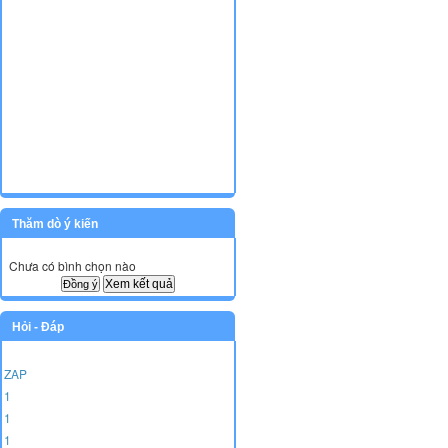
Thăm dò ý kiến
Chưa có bình chọn nào
Xem kết quả
Hỏi - Đáp
ZAP
1
1
1