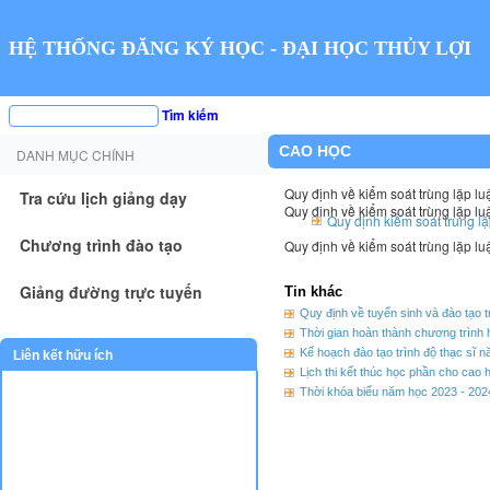
HỆ THỐNG ĐĂNG KÝ HỌC - ĐẠI HỌC THỦY LỢI
Tìm kiếm
CAO HỌC
DANH MỤC CHÍNH
Quy định về kiểm soát trùng lặp l
Tra cứu lịch giảng dạy
Quy định về kiểm soát trùng lặp l
Quy định kiểm soát trùng l
Chương trình đào tạo
Quy định về kiểm soát trùng lặp l
Giảng đường trực tuyến
Tin khác
Quy định về tuyển sinh và đào tạo t
Thời gian hoàn thành chương trình 
Kế hoạch đào tạo trình độ thạc sĩ 
Liên kết hữu ích
Lịch thi kết thúc học phần cho cao 
Thời khóa biểu năm học 2023 - 202