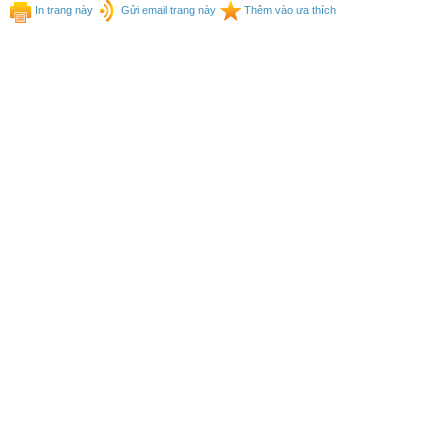
In trang này
Gửi email trang này
Thêm vào ưa thích