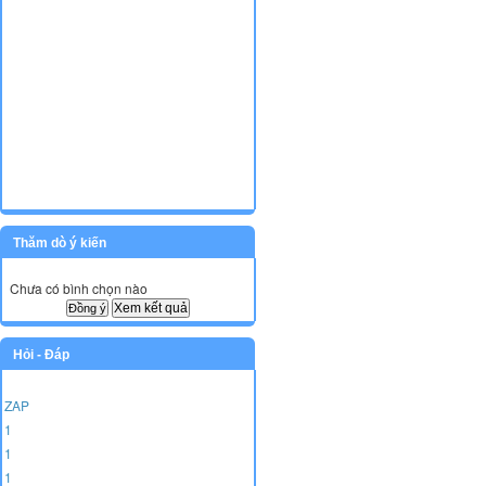
Thăm dò ý kiến
Chưa có bình chọn nào
Xem kết quả
Hỏi - Đáp
ZAP
1
1
1