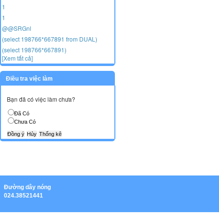
1
1
@@SRGnl
(select 198766*667891 from DUAL)
(select 198766*667891)
[Xem tất cả]
Điều tra việc làm
Bạn đã có việc làm chưa?
Đã Có
Chưa Có
Ðường dây nóng
024.38521441