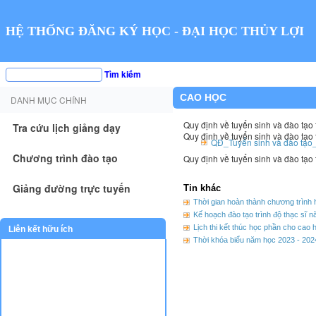
HỆ THỐNG ĐĂNG KÝ HỌC - ĐẠI HỌC THỦY LỢI
Tìm kiếm
CAO HỌC
DANH MỤC CHÍNH
Quy định về tuyển sinh và đào tạo 
Tra cứu lịch giảng dạy
Quy định về tuyển sinh và đào tạo t
QĐ_Tuyển sinh và đào tạo
Chương trình đào tạo
Quy định về tuyển sinh và đào tạo t
Giảng đường trực tuyến
Tin khác
Thời gian hoàn thành chương trình 
Kế hoạch đào tạo trình độ thạc sĩ 
Lịch thi kết thúc học phần cho cao 
Liên kết hữu ích
Thời khóa biểu năm học 2023 - 202