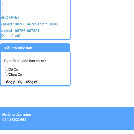
1
1
@@SRGnl
(select 198766*667891 from DUAL)
(select 198766*667891)
[Xem tất cả]
Điều tra việc làm
Bạn đã có việc làm chưa?
Đã Có
Chưa Có
Ðường dây nóng
024.38521441