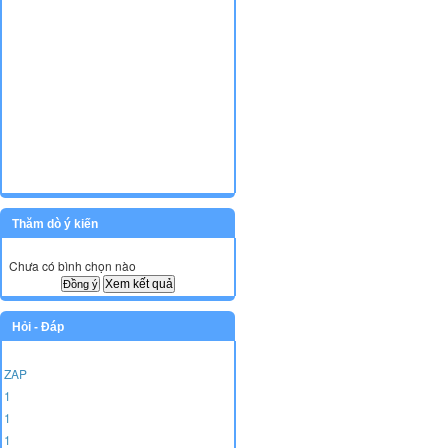
Thăm dò ý kiến
Chưa có bình chọn nào
Xem kết quả
Hỏi - Đáp
ZAP
1
1
1