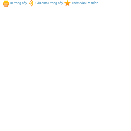
In trang này
Gửi email trang này
Thêm vào ưa thích